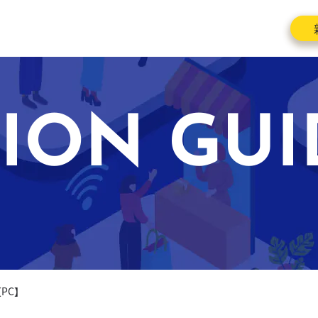
ION GUI
PC】