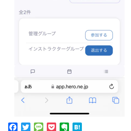
Facebook
Twitter
Message
Pocket
Evernote
Hatena