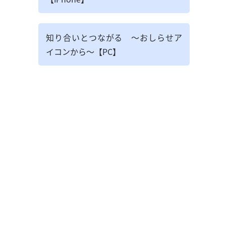
知り合いとつながる ～おしらせア
イコンから～【PC】