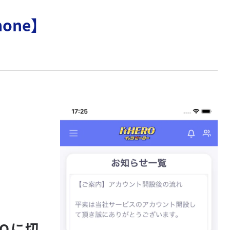
one】
Oに切