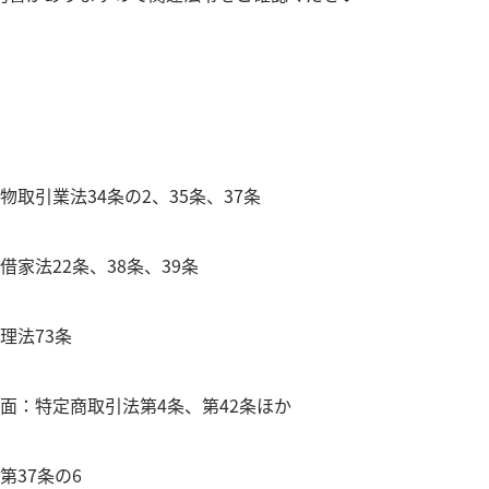
取引業法34条の2、35条、37条
家法22条、38条、39条
理法73条
面：特定商取引法第4条、第42条ほか
37条の6